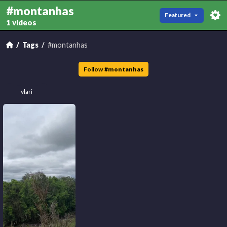
#montanhas
Featured
1 videos
Tags
#montanhas
Follow
#
montanhas
vlari