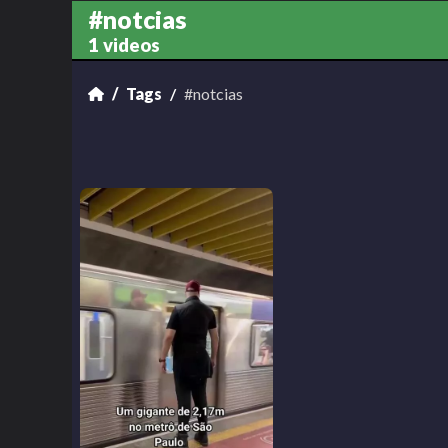
#notcias
1 videos
Tags
#notcias