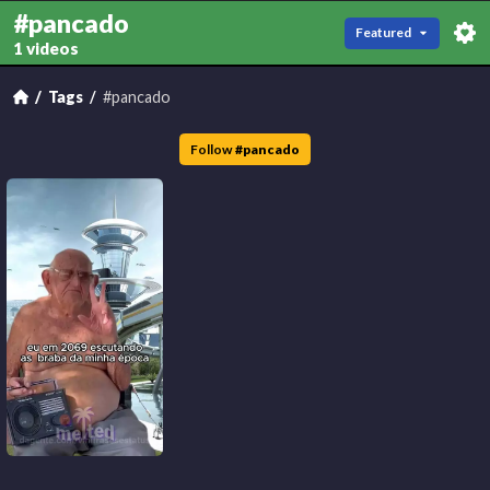
#pancado
Featured
1 videos
Tags
#pancado
Follow
#
pancado