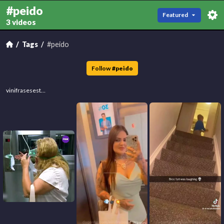
#peido
Featured
3 videos
Tags
#peido
Follow
#
peido
vinifrasesestatus