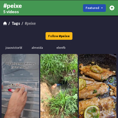
#peixe
Featured
5 videos
Tags
#peixe
Follow
#
peixe
joaovictorbl
almeida
elenfb