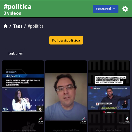
#politica
Featured
3 videos
Tags
#politica
Follow
#
politica
raqlauren