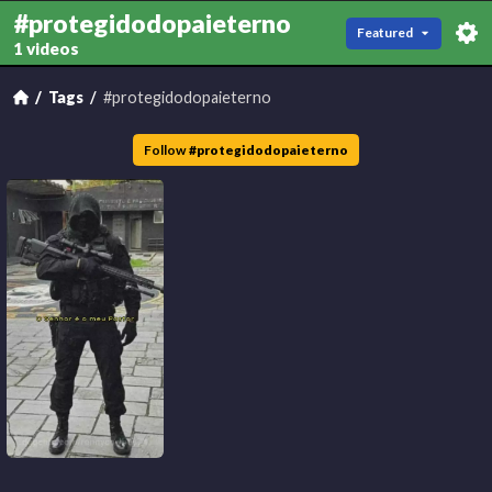
#protegidodopaieterno
Featured
1 videos
Tags
#protegidodopaieterno
Follow
#
protegidodopaieterno