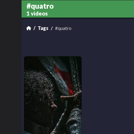
#quatro
1 videos
Tags
#quatro