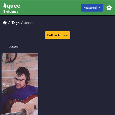
#quee
Featured
1 videos
Tags
#quee
Follow
#
quee
borges