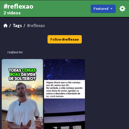
#reflexao
Featured
2 videos
Tags
#reflexao
Follow
#
reflexao
raqlauren