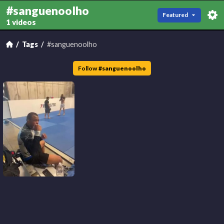
#sanguenoolho
Featured
1 videos
Tags
#sanguenoolho
Follow
#
sanguenoolho