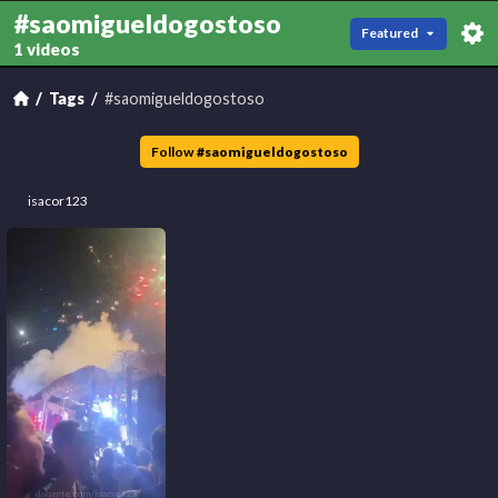
#saomigueldogostoso
Featured
1 videos
Tags
#saomigueldogostoso
Follow
#
saomigueldogostoso
isacor123