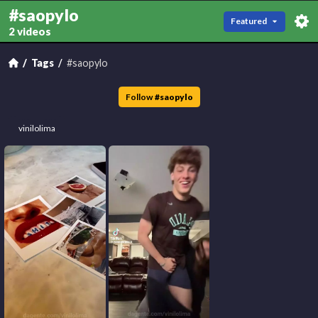
#saopylo
Featured
2 videos
Tags
#saopylo
Follow
#
saopylo
vinilolima