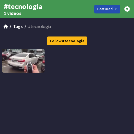
#tecnologia
Featured
1 videos
Tags
#tecnologia
Follow
#
tecnologia