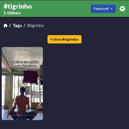
#tigrinho
Featured
1 videos
Tags
#tigrinho
Follow
#
tigrinho