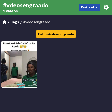
#vdeosengraado
Featured
1 videos
Tags
#vdeosengraado
Follow
#
vdeosengraado