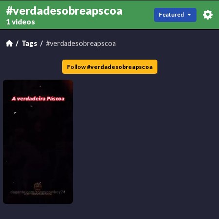
#verdadesobreapscoa
Featured
1 videos
Tags
#verdadesobreapscoa
Follow
#
verdadesobreapscoa