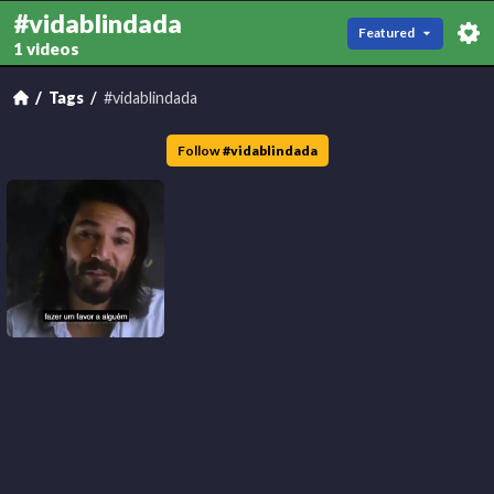
#vidablindada
Featured
1 videos
Tags
#vidablindada
Follow
#
vidablindada