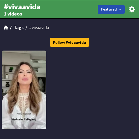
#vivaavida
Featured
1 videos
Tags
#vivaavida
Follow
#
vivaavida